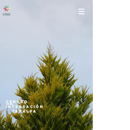
CEntro
Integración
tapalpa